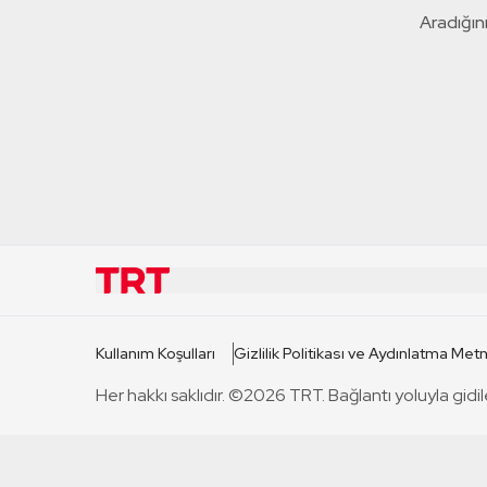
Aradığını
KURUMSAL
KANAL
Kullanım Koşulları
Gizlilik Politikası ve Aydınlatma Metn
TRT Hakkında
TRT 1
Her hakkı saklıdır. ©2026 TRT. Bağlantı yoluyla gidil
Mevzuat
TRT 2
Basın Açıklamaları
TRT Belge
Bize Ulaşın
TRT Habe