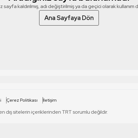
z sayfa kaldırılmış, adı değiştirilmiş ya da geçici olarak kullanım dış
Ana Sayfaya Dön
 SİTELERİ
SİTELER
i
Çerez Politikası
İletişim
TRT Kürdi
tabii
T
en dış sitelerin içeriklerinden TRT sorumlu değildir.
TRT World
TRT Dinle
T
sel
TRT Arabi
Engelsiz TRT
T
r
TRT Eba İlkokul
TRT 12 Punto
T