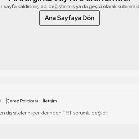
z sayfa kaldırılmış, adı değiştirilmiş ya da geçici olarak kullanım dış
Ana Sayfaya Dön
 SİTELERİ
SİTELER
i
Çerez Politikası
İletişim
TRT Kürdi
tabii
T
en dış sitelerin içeriklerinden TRT sorumlu değildir.
TRT World
TRT Dinle
T
sel
TRT Arabi
Engelsiz TRT
T
r
TRT Eba İlkokul
TRT 12 Punto
T