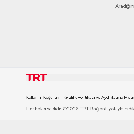
Aradığını
KURUMSAL
KANAL
Kullanım Koşulları
Gizlilik Politikası ve Aydınlatma Metn
TRT Hakkında
TRT 1
Her hakkı saklıdır. ©2026 TRT. Bağlantı yoluyla gidil
Mevzuat
TRT 2
Basın Açıklamaları
TRT Belge
Bize Ulaşın
TRT Habe