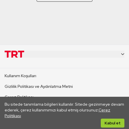
KURUMSAL
Kullanım Koşulları
KANAL SİTELERİ
Gizlilik Politikası ve Aydınlatma Metni
Çerez Politikası
SİTELER
Bu sitede tanımlama bilgileri kullanılır. Sitede gezinmeye devam
İletişim
ederek, çerez kullanımımızı kabul etmiş olursunuz.
Çerez
Politikası
CANLI YAYINLAR
Her hakkı saklıdır. ©2026 TRT. Bağlantı yoluyla gidilen dış
Kabul et
sitelerin içeriklerinden TRT sorumlu değildir.