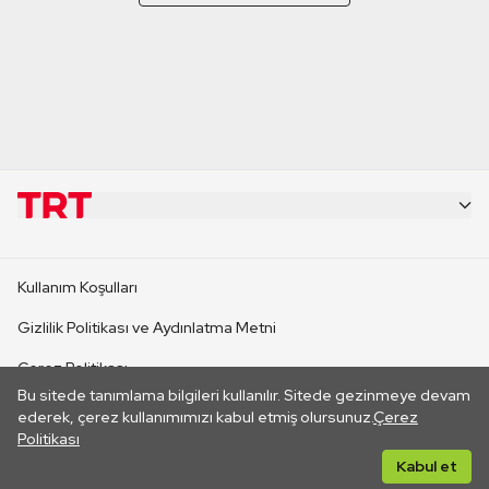
KURUMSAL
Kullanım Koşulları
KANAL SİTELERİ
Gizlilik Politikası ve Aydınlatma Metni
Çerez Politikası
SİTELER
Bu sitede tanımlama bilgileri kullanılır. Sitede gezinmeye devam
İletişim
ederek, çerez kullanımımızı kabul etmiş olursunuz.
Çerez
Politikası
CANLI YAYINLAR
Her hakkı saklıdır. ©2026 TRT. Bağlantı yoluyla gidilen dış
Kabul et
sitelerin içeriklerinden TRT sorumlu değildir.