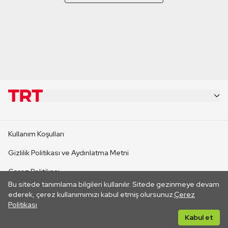
KURUMSAL
Kullanım Koşulları
KANAL SİTELERİ
Gizlilik Politikası ve Aydınlatma Metni
Çerez Politikası
SİTELER
Bu sitede tanımlama bilgileri kullanılır. Sitede gezinmeye devam
İletişim
ederek, çerez kullanımımızı kabul etmiş olursunuz.
Çerez
Politikası
CANLI YAYINLAR
Her hakkı saklıdır. ©2026 TRT. Bağlantı yoluyla gidilen dış
Kabul et
sitelerin içeriklerinden TRT sorumlu değildir.