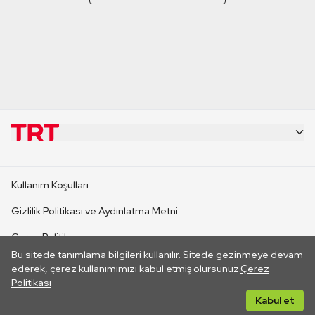
KURUMSAL
Kullanım Koşulları
KANAL SİTELERİ
Gizlilik Politikası ve Aydınlatma Metni
Çerez Politikası
SİTELER
Bu sitede tanımlama bilgileri kullanılır. Sitede gezinmeye devam
İletişim
ederek, çerez kullanımımızı kabul etmiş olursunuz.
Çerez
Politikası
CANLI YAYINLAR
Her hakkı saklıdır. ©2026 TRT. Bağlantı yoluyla gidilen dış
Kabul et
sitelerin içeriklerinden TRT sorumlu değildir.