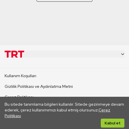
KURUMSAL
Kullanım Koşulları
KANAL SİTELERİ
Gizlilik Politikası ve Aydınlatma Metni
Çerez Politikası
SİTELER
Bu sitede tanımlama bilgileri kullanılır. Sitede gezinmeye devam
İletişim
ederek, çerez kullanımımızı kabul etmiş olursunuz.
Çerez
Politikası
CANLI YAYINLAR
Her hakkı saklıdır. ©2026 TRT. Bağlantı yoluyla gidilen dış
Kabul et
sitelerin içeriklerinden TRT sorumlu değildir.