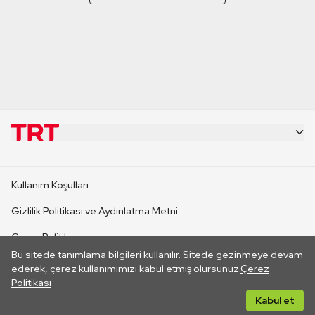
KURUMSAL
Kullanım Koşulları
KANAL SİTELERİ
Gizlilik Politikası ve Aydınlatma Metni
Çerez Politikası
SİTELER
Bu sitede tanımlama bilgileri kullanılır. Sitede gezinmeye devam
İletişim
ederek, çerez kullanımımızı kabul etmiş olursunuz.
Çerez
Politikası
CANLI YAYINLAR
Her hakkı saklıdır. ©2026 TRT. Bağlantı yoluyla gidilen dış
Kabul et
sitelerin içeriklerinden TRT sorumlu değildir.