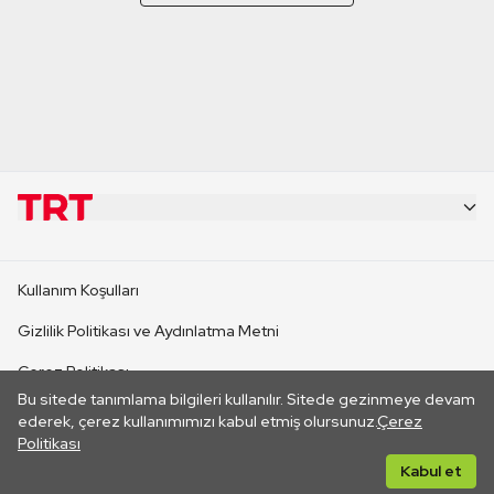
KURUMSAL
Kullanım Koşulları
KANAL SİTELERİ
Gizlilik Politikası ve Aydınlatma Metni
Çerez Politikası
SİTELER
Bu sitede tanımlama bilgileri kullanılır. Sitede gezinmeye devam
İletişim
ederek, çerez kullanımımızı kabul etmiş olursunuz.
Çerez
Politikası
CANLI YAYINLAR
Her hakkı saklıdır. ©2026 TRT. Bağlantı yoluyla gidilen dış
Kabul et
sitelerin içeriklerinden TRT sorumlu değildir.