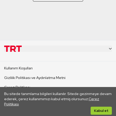
KURUMSAL
Kullanım Koşulları
KANAL SİTELERİ
Gizlilik Politikası ve Aydınlatma Metni
Çerez Politikası
SİTELER
Bu sitede tanımlama bilgileri kullanılır. Sitede gezinmeye devam
İletişim
ederek, çerez kullanımımızı kabul etmiş olursunuz.
Çerez
Politikası
CANLI YAYINLAR
Her hakkı saklıdır. ©2026 TRT. Bağlantı yoluyla gidilen dış
Kabul et
sitelerin içeriklerinden TRT sorumlu değildir.