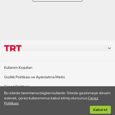
KURUMSAL
Kullanım Koşulları
KANAL SİTELERİ
Gizlilik Politikası ve Aydınlatma Metni
Çerez Politikası
SİTELER
Bu sitede tanımlama bilgileri kullanılır. Sitede gezinmeye devam
İletişim
ederek, çerez kullanımımızı kabul etmiş olursunuz.
Çerez
Politikası
CANLI YAYINLAR
Her hakkı saklıdır. ©2026 TRT. Bağlantı yoluyla gidilen dış
Kabul et
sitelerin içeriklerinden TRT sorumlu değildir.