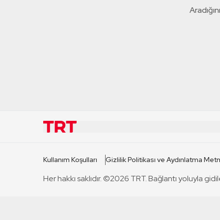
Aradığını
KURUMSAL
KANAL
Kullanım Koşulları
Gizlilik Politikası ve Aydınlatma Metn
TRT Hakkında
TRT 1
Her hakkı saklıdır. ©2026 TRT. Bağlantı yoluyla gidil
Mevzuat
TRT 2
Basın Açıklamaları
TRT Belge
Bize Ulaşın
TRT Habe