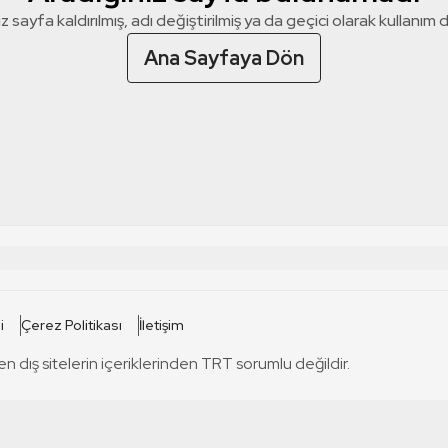
z sayfa kaldırılmış, adı değiştirilmiş ya da geçici olarak kullanım dış
Ana Sayfaya Dön
 SİTELERİ
SİTELER
i
Çerez Politikası
İletişim
TRT Kürdi
tabii
T
en dış sitelerin içeriklerinden TRT sorumlu değildir.
TRT World
TRT Dinle
T
sel
TRT Arabi
Engelsiz TRT
T
r
TRT Eba İlkokul
TRT 12 Punto
T