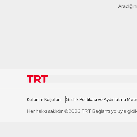
Aradığını
KURUMSAL
KANAL
Kullanım Koşulları
Gizlilik Politikası ve Aydınlatma Metn
TRT Hakkında
TRT 1
Her hakkı saklıdır. ©2026 TRT. Bağlantı yoluyla gidil
Mevzuat
TRT 2
Basın Açıklamaları
TRT Belge
Bize Ulaşın
TRT Habe