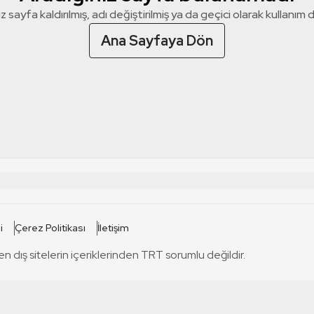
z sayfa kaldırılmış, adı değiştirilmiş ya da geçici olarak kullanım dış
Ana Sayfaya Dön
 SİTELERİ
SİTELER
i
Çerez Politikası
İletişim
TRT Kürdi
tabii
T
en dış sitelerin içeriklerinden TRT sorumlu değildir.
TRT World
TRT Dinle
T
sel
TRT Arabi
Engelsiz TRT
T
r
TRT Eba İlkokul
TRT 12 Punto
T