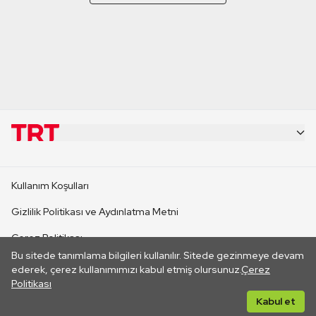
KURUMSAL
Kullanım Koşulları
KANAL SİTELERİ
Gizlilik Politikası ve Aydınlatma Metni
Çerez Politikası
SİTELER
Bu sitede tanımlama bilgileri kullanılır. Sitede gezinmeye devam
İletişim
ederek, çerez kullanımımızı kabul etmiş olursunuz.
Çerez
Politikası
CANLI YAYINLAR
Her hakkı saklıdır. ©2026 TRT. Bağlantı yoluyla gidilen dış
Kabul et
sitelerin içeriklerinden TRT sorumlu değildir.