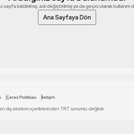
z sayfa kaldırılmış, adı değiştirilmiş ya da geçici olarak kullanım dış
Ana Sayfaya Dön
 SİTELERİ
SİTELER
i
Çerez Politikası
İletişim
TRT Kürdi
tabii
T
en dış sitelerin içeriklerinden TRT sorumlu değildir.
TRT World
TRT Dinle
T
sel
TRT Arabi
Engelsiz TRT
T
r
TRT Eba İlkokul
TRT 12 Punto
T