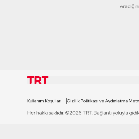
Aradığını
KURUMSAL
KANAL
Kullanım Koşulları
Gizlilik Politikası ve Aydınlatma Metn
TRT Hakkında
TRT 1
Her hakkı saklıdır. ©2026 TRT. Bağlantı yoluyla gidil
Mevzuat
TRT 2
Basın Açıklamaları
TRT Belge
Bize Ulaşın
TRT Habe