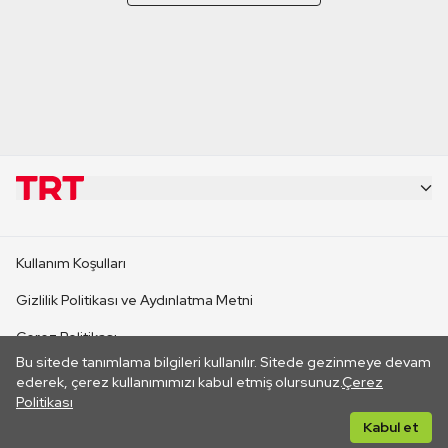
KURUMSAL
Kullanım Koşulları
KANAL SİTELERİ
Gizlilik Politikası ve Aydınlatma Metni
Çerez Politikası
SİTELER
Bu sitede tanımlama bilgileri kullanılır. Sitede gezinmeye devam
İletişim
ederek, çerez kullanımımızı kabul etmiş olursunuz.
Çerez
Politikası
CANLI YAYINLAR
Her hakkı saklıdır. ©2026 TRT. Bağlantı yoluyla gidilen dış
Kabul et
sitelerin içeriklerinden TRT sorumlu değildir.