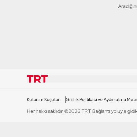
Aradığını
KURUMSAL
KANAL
Kullanım Koşulları
Gizlilik Politikası ve Aydınlatma Metn
TRT Hakkında
TRT 1
Her hakkı saklıdır. ©2026 TRT. Bağlantı yoluyla gidil
Mevzuat
TRT 2
Basın Açıklamaları
TRT Belge
Bize Ulaşın
TRT Habe