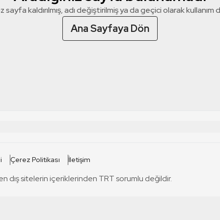
z sayfa kaldırılmış, adı değiştirilmiş ya da geçici olarak kullanım dış
Ana Sayfaya Dön
 SİTELERİ
SİTELER
i
Çerez Politikası
İletişim
TRT Kürdi
tabii
T
en dış sitelerin içeriklerinden TRT sorumlu değildir.
TRT World
TRT Dinle
T
sel
TRT Arabi
Engelsiz TRT
T
r
TRT Eba İlkokul
TRT 12 Punto
T