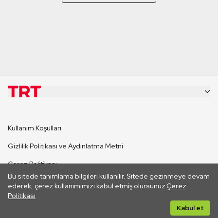
KURUMSAL
Kullanım Koşulları
KANAL SİTELERİ
Gizlilik Politikası ve Aydınlatma Metni
Çerez Politikası
SİTELER
Bu sitede tanımlama bilgileri kullanılır. Sitede gezinmeye devam
İletişim
ederek, çerez kullanımımızı kabul etmiş olursunuz.
Çerez
Politikası
CANLI YAYINLAR
Her hakkı saklıdır. ©2026 TRT. Bağlantı yoluyla gidilen dış
Kabul et
sitelerin içeriklerinden TRT sorumlu değildir.