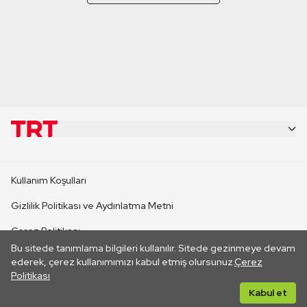
KURUMSAL
Kullanım Koşulları
KANAL SİTELERİ
Gizlilik Politikası ve Aydınlatma Metni
Çerez Politikası
SİTELER
Bu sitede tanımlama bilgileri kullanılır. Sitede gezinmeye devam
İletişim
ederek, çerez kullanımımızı kabul etmiş olursunuz.
Çerez
Politikası
CANLI YAYINLAR
Her hakkı saklıdır. ©2026 TRT. Bağlantı yoluyla gidilen dış
Kabul et
sitelerin içeriklerinden TRT sorumlu değildir.