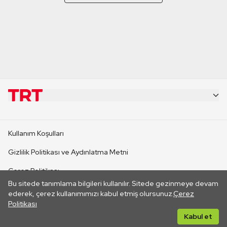
KURUMSAL
Kullanım Koşulları
KANAL SİTELERİ
Gizlilik Politikası ve Aydınlatma Metni
Çerez Politikası
SİTELER
Bu sitede tanımlama bilgileri kullanılır. Sitede gezinmeye devam
İletişim
ederek, çerez kullanımımızı kabul etmiş olursunuz.
Çerez
Politikası
CANLI YAYINLAR
Her hakkı saklıdır. ©2026 TRT. Bağlantı yoluyla gidilen dış
Kabul et
sitelerin içeriklerinden TRT sorumlu değildir.