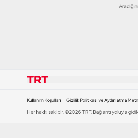
Aradığını
KURUMSAL
KANAL
Kullanım Koşulları
Gizlilik Politikası ve Aydınlatma Metn
TRT Hakkında
TRT 1
Her hakkı saklıdır. ©2026 TRT. Bağlantı yoluyla gidil
Mevzuat
TRT 2
Basın Açıklamaları
TRT Belge
Bize Ulaşın
TRT Habe