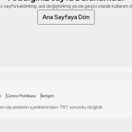
z sayfa kaldırılmış, adı değiştirilmiş ya da geçici olarak kullanım dış
Ana Sayfaya Dön
 SİTELERİ
SİTELER
i
Çerez Politikası
İletişim
TRT Kürdi
tabii
T
en dış sitelerin içeriklerinden TRT sorumlu değildir.
TRT World
TRT Dinle
T
sel
TRT Arabi
Engelsiz TRT
T
r
TRT Eba İlkokul
TRT 12 Punto
T