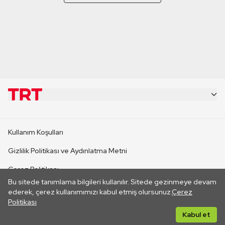
KURUMSAL
Kullanım Koşulları
KANAL SİTELERİ
Gizlilik Politikası ve Aydınlatma Metni
Çerez Politikası
SİTELER
Bu sitede tanımlama bilgileri kullanılır. Sitede gezinmeye devam
İletişim
ederek, çerez kullanımımızı kabul etmiş olursunuz.
Çerez
Politikası
CANLI YAYINLAR
Her hakkı saklıdır. ©2026 TRT. Bağlantı yoluyla gidilen dış
Kabul et
sitelerin içeriklerinden TRT sorumlu değildir.