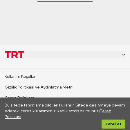
KURUMSAL
Kullanım Koşulları
KANAL SİTELERİ
Gizlilik Politikası ve Aydınlatma Metni
Çerez Politikası
SİTELER
Bu sitede tanımlama bilgileri kullanılır. Sitede gezinmeye devam
İletişim
ederek, çerez kullanımımızı kabul etmiş olursunuz.
Çerez
Politikası
CANLI YAYINLAR
Her hakkı saklıdır. ©2026 TRT. Bağlantı yoluyla gidilen dış
Kabul et
sitelerin içeriklerinden TRT sorumlu değildir.