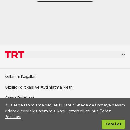
KURUMSAL
Kullanım Koşulları
KANAL SİTELERİ
Gizlilik Politikası ve Aydınlatma Metni
Çerez Politikası
SİTELER
Bu sitede tanımlama bilgileri kullanılır. Sitede gezinmeye devam
İletişim
ederek, çerez kullanımımızı kabul etmiş olursunuz.
Çerez
Politikası
CANLI YAYINLAR
Her hakkı saklıdır. ©2026 TRT. Bağlantı yoluyla gidilen dış
Kabul et
sitelerin içeriklerinden TRT sorumlu değildir.