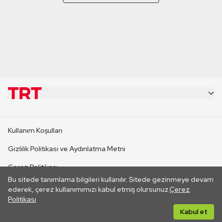
KURUMSAL
Kullanım Koşulları
KANAL SİTELERİ
Gizlilik Politikası ve Aydınlatma Metni
Çerez Politikası
SİTELER
Bu sitede tanımlama bilgileri kullanılır. Sitede gezinmeye devam
İletişim
ederek, çerez kullanımımızı kabul etmiş olursunuz.
Çerez
Politikası
CANLI YAYINLAR
Her hakkı saklıdır. ©2026 TRT. Bağlantı yoluyla gidilen dış
Kabul et
sitelerin içeriklerinden TRT sorumlu değildir.