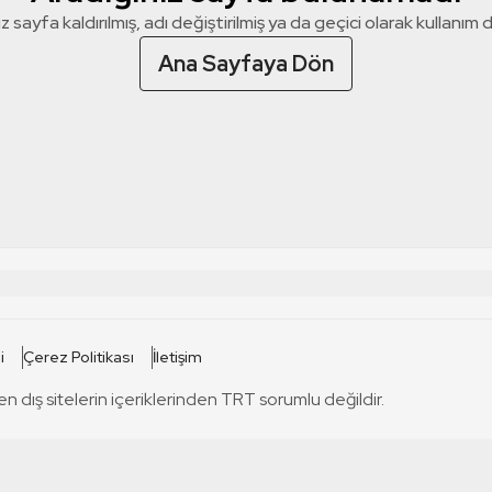
z sayfa kaldırılmış, adı değiştirilmiş ya da geçici olarak kullanım dış
Ana Sayfaya Dön
 SİTELERİ
SİTELER
i
Çerez Politikası
İletişim
TRT Kürdi
tabii
T
en dış sitelerin içeriklerinden TRT sorumlu değildir.
TRT World
TRT Dinle
T
sel
TRT Arabi
Engelsiz TRT
T
r
TRT Eba İlkokul
TRT 12 Punto
T