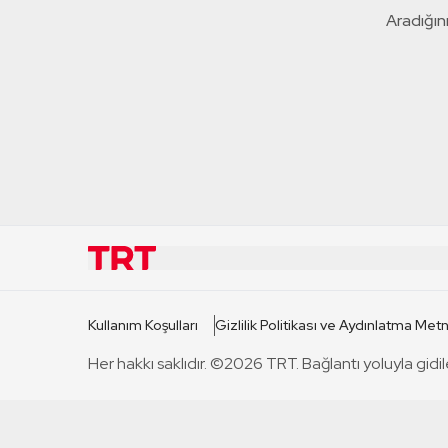
Aradığını
KURUMSAL
KANAL
Kullanım Koşulları
Gizlilik Politikası ve Aydınlatma Metn
TRT Hakkında
TRT 1
Her hakkı saklıdır. ©2026 TRT. Bağlantı yoluyla gidil
Mevzuat
TRT 2
Basın Açıklamaları
TRT Belge
Bize Ulaşın
TRT Habe