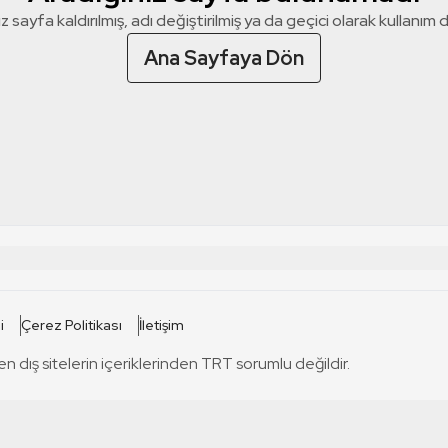
z sayfa kaldırılmış, adı değiştirilmiş ya da geçici olarak kullanım dış
Ana Sayfaya Dön
 SİTELERİ
SİTELER
i
Çerez Politikası
İletişim
TRT Kürdi
tabii
T
en dış sitelerin içeriklerinden TRT sorumlu değildir.
TRT World
TRT Dinle
T
sel
TRT Arabi
Engelsiz TRT
T
r
TRT Eba İlkokul
TRT 12 Punto
T