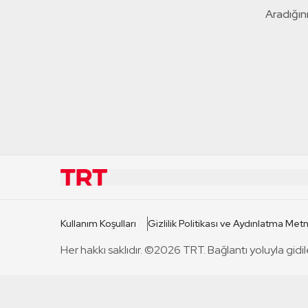
Aradığını
KURUMSAL
KANAL
Kullanım Koşulları
Gizlilik Politikası ve Aydınlatma Metn
TRT Hakkında
TRT 1
Her hakkı saklıdır. ©2026 TRT. Bağlantı yoluyla gidil
Mevzuat
TRT 2
Basın Açıklamaları
TRT Belge
Bize Ulaşın
TRT Habe