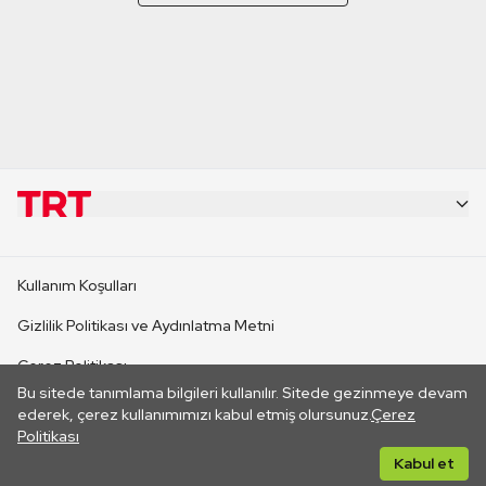
KURUMSAL
Kullanım Koşulları
KANAL SİTELERİ
Gizlilik Politikası ve Aydınlatma Metni
Çerez Politikası
SİTELER
Bu sitede tanımlama bilgileri kullanılır. Sitede gezinmeye devam
İletişim
ederek, çerez kullanımımızı kabul etmiş olursunuz.
Çerez
Politikası
CANLI YAYINLAR
Her hakkı saklıdır. ©2026 TRT. Bağlantı yoluyla gidilen dış
Kabul et
sitelerin içeriklerinden TRT sorumlu değildir.