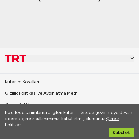
KURUMSAL
Kullanım Koşulları
KANAL SİTELERİ
Gizlilik Politikası ve Aydınlatma Metni
Çerez Politikası
SİTELER
Bu sitede tanımlama bilgileri kullanılır. Sitede gezinmeye devam
İletişim
ederek, çerez kullanımımızı kabul etmiş olursunuz.
Çerez
Politikası
CANLI YAYINLAR
Her hakkı saklıdır. ©2026 TRT. Bağlantı yoluyla gidilen dış
Kabul et
sitelerin içeriklerinden TRT sorumlu değildir.