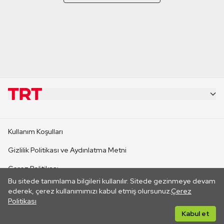
KURUMSAL
Kullanım Koşulları
KANAL SİTELERİ
Gizlilik Politikası ve Aydınlatma Metni
Çerez Politikası
SİTELER
Bu sitede tanımlama bilgileri kullanılır. Sitede gezinmeye devam
İletişim
ederek, çerez kullanımımızı kabul etmiş olursunuz.
Çerez
Politikası
CANLI YAYINLAR
Her hakkı saklıdır. ©2026 TRT. Bağlantı yoluyla gidilen dış
Kabul et
sitelerin içeriklerinden TRT sorumlu değildir.