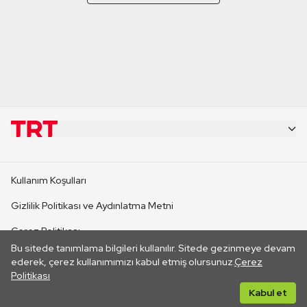
KURUMSAL
Kullanım Koşulları
KANAL SİTELERİ
Gizlilik Politikası ve Aydınlatma Metni
Çerez Politikası
SİTELER
Bu sitede tanımlama bilgileri kullanılır. Sitede gezinmeye devam
İletişim
ederek, çerez kullanımımızı kabul etmiş olursunuz.
Çerez
Politikası
CANLI YAYINLAR
Her hakkı saklıdır. ©2026 TRT. Bağlantı yoluyla gidilen dış
Kabul et
sitelerin içeriklerinden TRT sorumlu değildir.