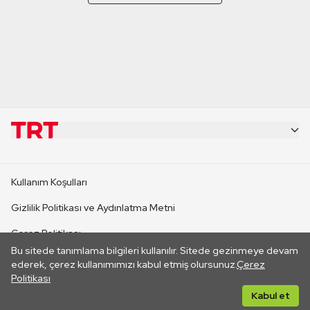
KURUMSAL
Kullanım Koşulları
KANAL SİTELERİ
Gizlilik Politikası ve Aydınlatma Metni
Çerez Politikası
SİTELER
Bu sitede tanımlama bilgileri kullanılır. Sitede gezinmeye devam
İletişim
ederek, çerez kullanımımızı kabul etmiş olursunuz.
Çerez
Politikası
CANLI YAYINLAR
Her hakkı saklıdır. ©2026 TRT. Bağlantı yoluyla gidilen dış
Kabul et
sitelerin içeriklerinden TRT sorumlu değildir.