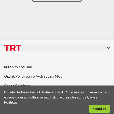
KURUMSAL
Kullanım Koşulları
KANAL SİTELERİ
Gizlilik Politikası ve Aydınlatma Metni
Çerez Politikası
SİTELER
Bu sitede tanımlama bilgileri kullanılır. Sitede gezinmeye devam
İletişim
ederek, çerez kullanımımızı kabul etmiş olursunuz.
Çerez
Politikası
CANLI YAYINLAR
Her hakkı saklıdır. ©2026 TRT. Bağlantı yoluyla gidilen dış
Kabul et
sitelerin içeriklerinden TRT sorumlu değildir.