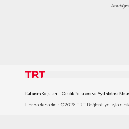
Aradığını
KURUMSAL
KANAL
Kullanım Koşulları
Gizlilik Politikası ve Aydınlatma Metn
TRT Hakkında
TRT 1
Her hakkı saklıdır. ©2026 TRT. Bağlantı yoluyla gidil
Mevzuat
TRT 2
Basın Açıklamaları
TRT Belge
Bize Ulaşın
TRT Habe