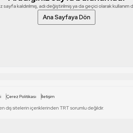
z sayfa kaldırılmış, adı değiştirilmiş ya da geçici olarak kullanım dış
Ana Sayfaya Dön
 SİTELERİ
SİTELER
i
Çerez Politikası
İletişim
TRT Kürdi
tabii
T
en dış sitelerin içeriklerinden TRT sorumlu değildir.
TRT World
TRT Dinle
T
sel
TRT Arabi
Engelsiz TRT
T
r
TRT Eba İlkokul
TRT 12 Punto
T