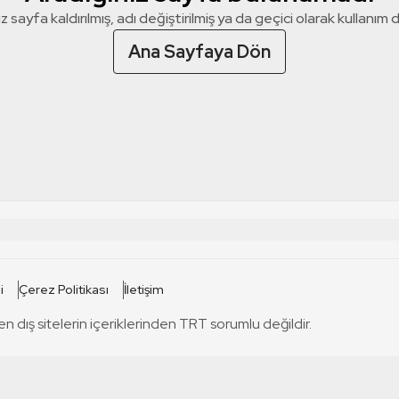
z sayfa kaldırılmış, adı değiştirilmiş ya da geçici olarak kullanım dış
Ana Sayfaya Dön
 SİTELERİ
SİTELER
i
Çerez Politikası
İletişim
TRT Kürdi
tabii
T
en dış sitelerin içeriklerinden TRT sorumlu değildir.
TRT World
TRT Dinle
T
sel
TRT Arabi
Engelsiz TRT
T
r
TRT Eba İlkokul
TRT 12 Punto
T