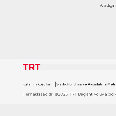
Aradığını
KURUMSAL
KANAL
Kullanım Koşulları
Gizlilik Politikası ve Aydınlatma Metn
TRT Hakkında
TRT 1
Her hakkı saklıdır. ©2026 TRT. Bağlantı yoluyla gidil
Mevzuat
TRT 2
Basın Açıklamaları
TRT Belge
Bize Ulaşın
TRT Habe