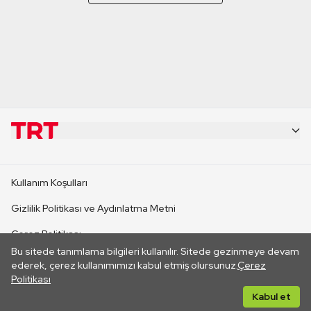
KURUMSAL
Kullanım Koşulları
KANAL SİTELERİ
Gizlilik Politikası ve Aydınlatma Metni
Çerez Politikası
SİTELER
Bu sitede tanımlama bilgileri kullanılır. Sitede gezinmeye devam
İletişim
ederek, çerez kullanımımızı kabul etmiş olursunuz.
Çerez
Politikası
CANLI YAYINLAR
Her hakkı saklıdır. ©2026 TRT. Bağlantı yoluyla gidilen dış
Kabul et
sitelerin içeriklerinden TRT sorumlu değildir.