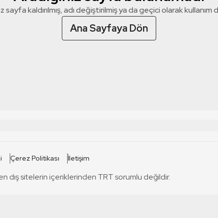
z sayfa kaldırılmış, adı değiştirilmiş ya da geçici olarak kullanım dış
Ana Sayfaya Dön
 SİTELERİ
SİTELER
i
Çerez Politikası
İletişim
TRT Kürdi
tabii
T
en dış sitelerin içeriklerinden TRT sorumlu değildir.
TRT World
TRT Dinle
T
sel
TRT Arabi
Engelsiz TRT
T
r
TRT Eba İlkokul
TRT 12 Punto
T