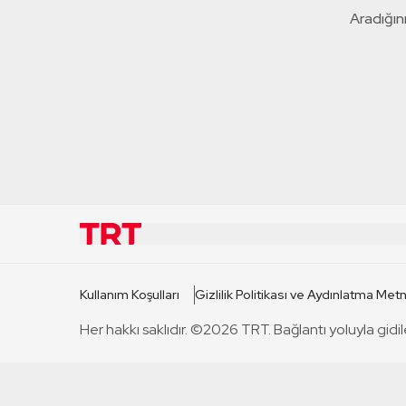
Aradığını
KURUMSAL
KANAL
Kullanım Koşulları
Gizlilik Politikası ve Aydınlatma Metn
TRT Hakkında
TRT 1
Her hakkı saklıdır. ©2026 TRT. Bağlantı yoluyla gidil
Mevzuat
TRT 2
Basın Açıklamaları
TRT Belge
Bize Ulaşın
TRT Habe