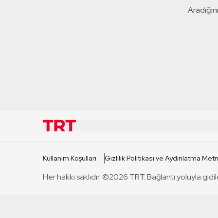
Aradığını
KURUMSAL
KANAL
Kullanım Koşulları
Gizlilik Politikası ve Aydınlatma Metn
TRT Hakkında
TRT 1
Her hakkı saklıdır. ©2026 TRT. Bağlantı yoluyla gidil
Mevzuat
TRT 2
Basın Açıklamaları
TRT Belge
Bize Ulaşın
TRT Habe