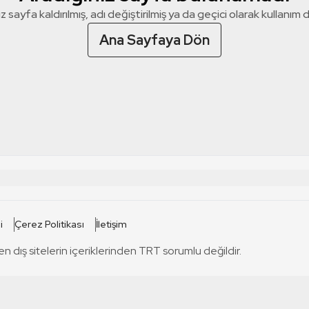
z sayfa kaldırılmış, adı değiştirilmiş ya da geçici olarak kullanım dış
Ana Sayfaya Dön
 SİTELERİ
SİTELER
i
Çerez Politikası
İletişim
TRT Kürdi
tabii
T
en dış sitelerin içeriklerinden TRT sorumlu değildir.
TRT World
TRT Dinle
T
sel
TRT Arabi
Engelsiz TRT
T
r
TRT Eba İlkokul
TRT 12 Punto
T