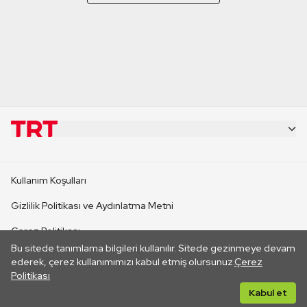
KURUMSAL
Kullanım Koşulları
KANAL SİTELERİ
Gizlilik Politikası ve Aydınlatma Metni
Çerez Politikası
SİTELER
Bu sitede tanımlama bilgileri kullanılır. Sitede gezinmeye devam
İletişim
ederek, çerez kullanımımızı kabul etmiş olursunuz.
Çerez
Politikası
CANLI YAYINLAR
Her hakkı saklıdır. ©2026 TRT. Bağlantı yoluyla gidilen dış
Kabul et
sitelerin içeriklerinden TRT sorumlu değildir.