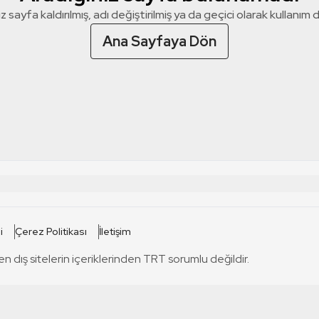
z sayfa kaldırılmış, adı değiştirilmiş ya da geçici olarak kullanım dış
Ana Sayfaya Dön
 SİTELERİ
SİTELER
i
Çerez Politikası
İletişim
TRT Kürdi
tabii
T
en dış sitelerin içeriklerinden TRT sorumlu değildir.
TRT World
TRT Dinle
T
sel
TRT Arabi
Engelsiz TRT
T
r
TRT Eba İlkokul
TRT 12 Punto
T