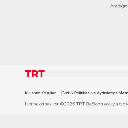
Aradığını
KURUMSAL
KANAL
Kullanım Koşulları
Gizlilik Politikası ve Aydınlatma Metn
TRT Hakkında
TRT 1
Her hakkı saklıdır. ©2026 TRT. Bağlantı yoluyla gidil
Mevzuat
TRT 2
Basın Açıklamaları
TRT Belge
Bize Ulaşın
TRT Habe