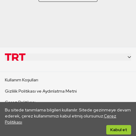
KURUMSAL
Kullanım Koşulları
KANAL SİTELERİ
Gizlilik Politikası ve Aydınlatma Metni
Çerez Politikası
SİTELER
Bu sitede tanımlama bilgileri kullanılır. Sitede gezinmeye devam
İletişim
ederek, çerez kullanımımızı kabul etmiş olursunuz.
Çerez
Politikası
CANLI YAYINLAR
Her hakkı saklıdır. ©2026 TRT. Bağlantı yoluyla gidilen dış
Kabul et
sitelerin içeriklerinden TRT sorumlu değildir.