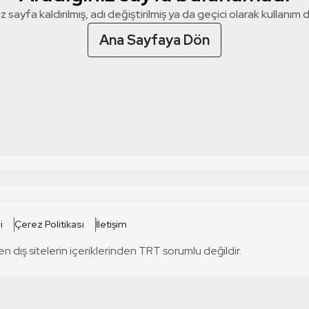
z sayfa kaldırılmış, adı değiştirilmiş ya da geçici olarak kullanım dış
Ana Sayfaya Dön
 SİTELERİ
SİTELER
i
Çerez Politikası
İletişim
TRT Kürdi
tabii
T
en dış sitelerin içeriklerinden TRT sorumlu değildir.
TRT World
TRT Dinle
T
sel
TRT Arabi
Engelsiz TRT
T
r
TRT Eba İlkokul
TRT 12 Punto
T