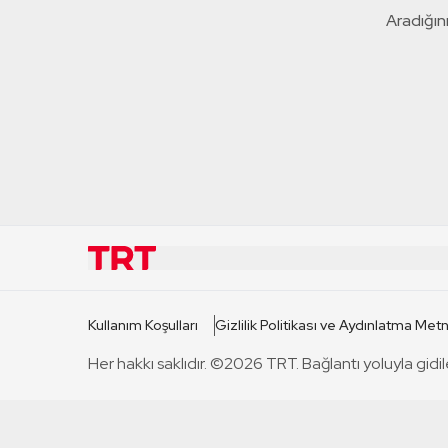
Aradığını
KURUMSAL
KANAL
Kullanım Koşulları
Gizlilik Politikası ve Aydınlatma Metn
TRT Hakkında
TRT 1
Her hakkı saklıdır. ©2026 TRT. Bağlantı yoluyla gidil
Mevzuat
TRT 2
Basın Açıklamaları
TRT Belge
Bize Ulaşın
TRT Habe