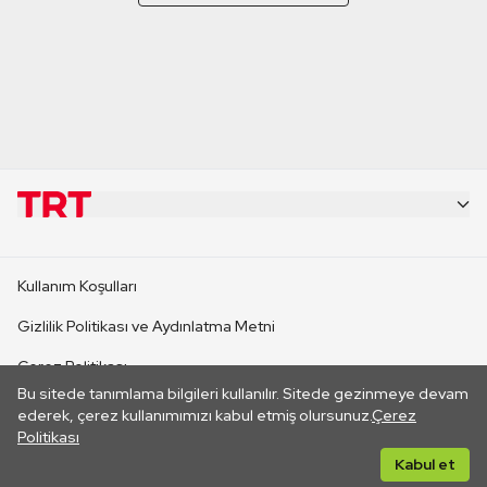
KURUMSAL
Kullanım Koşulları
KANAL SİTELERİ
Gizlilik Politikası ve Aydınlatma Metni
Çerez Politikası
SİTELER
Bu sitede tanımlama bilgileri kullanılır. Sitede gezinmeye devam
İletişim
ederek, çerez kullanımımızı kabul etmiş olursunuz.
Çerez
Politikası
CANLI YAYINLAR
Her hakkı saklıdır. ©2026 TRT. Bağlantı yoluyla gidilen dış
Kabul et
sitelerin içeriklerinden TRT sorumlu değildir.