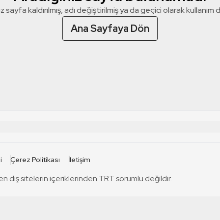
z sayfa kaldırılmış, adı değiştirilmiş ya da geçici olarak kullanım dış
Ana Sayfaya Dön
 SİTELERİ
SİTELER
i
Çerez Politikası
İletişim
TRT Kürdi
tabii
T
en dış sitelerin içeriklerinden TRT sorumlu değildir.
TRT World
TRT Dinle
T
sel
TRT Arabi
Engelsiz TRT
T
r
TRT Eba İlkokul
TRT 12 Punto
T