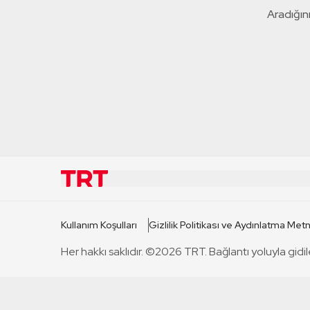
Aradığını
KURUMSAL
KANAL
Kullanım Koşulları
Gizlilik Politikası ve Aydınlatma Metn
TRT Hakkında
TRT 1
Her hakkı saklıdır. ©2026 TRT. Bağlantı yoluyla gidil
Mevzuat
TRT 2
Basın Açıklamaları
TRT Belge
Bize Ulaşın
TRT Habe