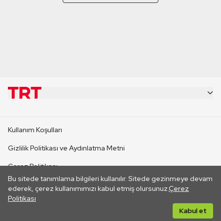
KURUMSAL
Kullanım Koşulları
KANAL SİTELERİ
Gizlilik Politikası ve Aydınlatma Metni
Çerez Politikası
SİTELER
Bu sitede tanımlama bilgileri kullanılır. Sitede gezinmeye devam
İletişim
ederek, çerez kullanımımızı kabul etmiş olursunuz.
Çerez
Politikası
CANLI YAYINLAR
Her hakkı saklıdır. ©2026 TRT. Bağlantı yoluyla gidilen dış
Kabul et
sitelerin içeriklerinden TRT sorumlu değildir.