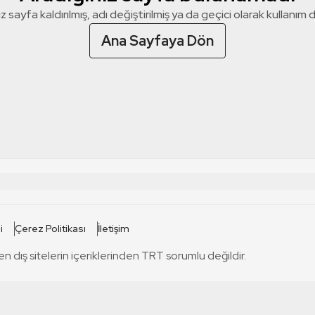
z sayfa kaldırılmış, adı değiştirilmiş ya da geçici olarak kullanım dış
Ana Sayfaya Dön
 SİTELERİ
SİTELER
i
Çerez Politikası
İletişim
TRT Kürdi
tabii
T
en dış sitelerin içeriklerinden TRT sorumlu değildir.
TRT World
TRT Dinle
T
sel
TRT Arabi
Engelsiz TRT
T
r
TRT Eba İlkokul
TRT 12 Punto
T