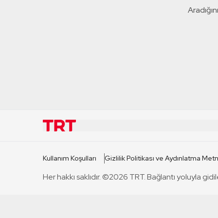
Aradığını
KURUMSAL
KANAL
Kullanım Koşulları
Gizlilik Politikası ve Aydınlatma Metn
TRT Hakkında
TRT 1
Her hakkı saklıdır. ©2026 TRT. Bağlantı yoluyla gidil
Mevzuat
TRT 2
Basın Açıklamaları
TRT Belge
Bize Ulaşın
TRT Habe