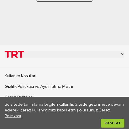
KURUMSAL
Kullanım Koşulları
KANAL SİTELERİ
Gizlilik Politikası ve Aydınlatma Metni
Çerez Politikası
SİTELER
Bu sitede tanımlama bilgileri kullanılır. Sitede gezinmeye devam
İletişim
ederek, çerez kullanımımızı kabul etmiş olursunuz.
Çerez
Politikası
CANLI YAYINLAR
Her hakkı saklıdır. ©2026 TRT. Bağlantı yoluyla gidilen dış
Kabul et
sitelerin içeriklerinden TRT sorumlu değildir.