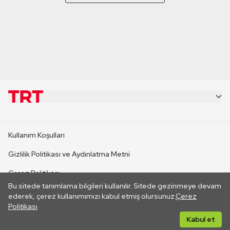
KURUMSAL
Kullanım Koşulları
KANAL SİTELERİ
Gizlilik Politikası ve Aydınlatma Metni
Çerez Politikası
SİTELER
Bu sitede tanımlama bilgileri kullanılır. Sitede gezinmeye devam
İletişim
ederek, çerez kullanımımızı kabul etmiş olursunuz.
Çerez
Politikası
CANLI YAYINLAR
Her hakkı saklıdır. ©2026 TRT. Bağlantı yoluyla gidilen dış
Kabul et
sitelerin içeriklerinden TRT sorumlu değildir.