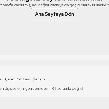
z sayfa kaldırılmış, adı değiştirilmiş ya da geçici olarak kullanım dış
Ana Sayfaya Dön
 SİTELERİ
SİTELER
i
Çerez Politikası
İletişim
TRT Kürdi
tabii
T
en dış sitelerin içeriklerinden TRT sorumlu değildir.
TRT World
TRT Dinle
T
sel
TRT Arabi
Engelsiz TRT
T
r
TRT Eba İlkokul
TRT 12 Punto
T