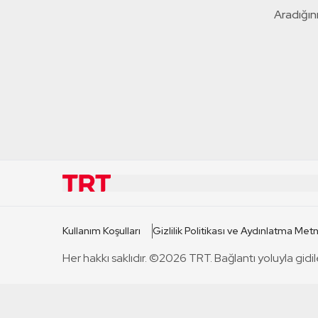
Aradığını
KURUMSAL
KANAL
Kullanım Koşulları
Gizlilik Politikası ve Aydınlatma Metn
TRT Hakkında
TRT 1
Her hakkı saklıdır. ©2026 TRT. Bağlantı yoluyla gidil
Mevzuat
TRT 2
Basın Açıklamaları
TRT Belge
Bize Ulaşın
TRT Habe