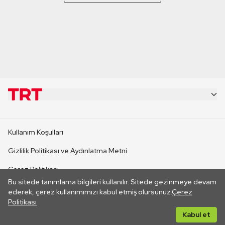
KURUMSAL
Kullanım Koşulları
KANAL SİTELERİ
Gizlilik Politikası ve Aydınlatma Metni
Çerez Politikası
SİTELER
Bu sitede tanımlama bilgileri kullanılır. Sitede gezinmeye devam
İletişim
ederek, çerez kullanımımızı kabul etmiş olursunuz.
Çerez
Politikası
CANLI YAYINLAR
Her hakkı saklıdır. ©2026 TRT. Bağlantı yoluyla gidilen dış
Kabul et
sitelerin içeriklerinden TRT sorumlu değildir.